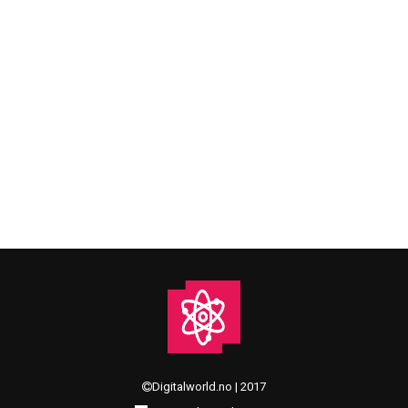
telefonen din og til og med Tv-en din. Vi er nesten
alltid koblet opp på en eller annen måte, og vi
bruker nettet til både jobb, underholdning,
sosialisering, handel og informasjon. Derfor er vi
veldig sårbare om noen som ønsker oss noe vondt
får tilgang de…
Digitalworld.no | 2017