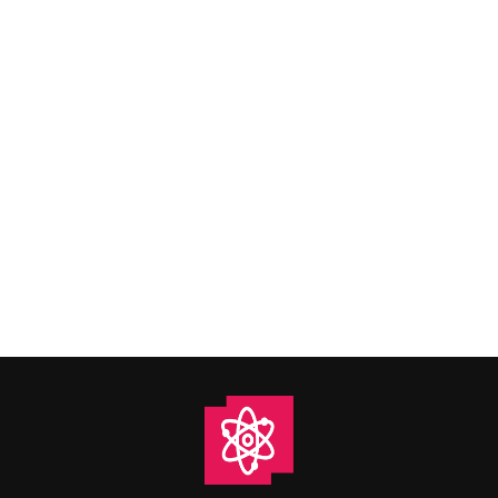
Uncategorized
By
amalie
juni 21, 2020
Noen ganger trenger vi alle penger litt fort, enten
det har skjedd noe uforutsett i hjemmet som må
fikses, eller om vi trenger penger til noe annet. Når
man kommer opp i slike situasjoner kan det være
nødvendig å ta opp lån. Likevel er det ikke alltid så
lett å vite hvor man egentlig får…